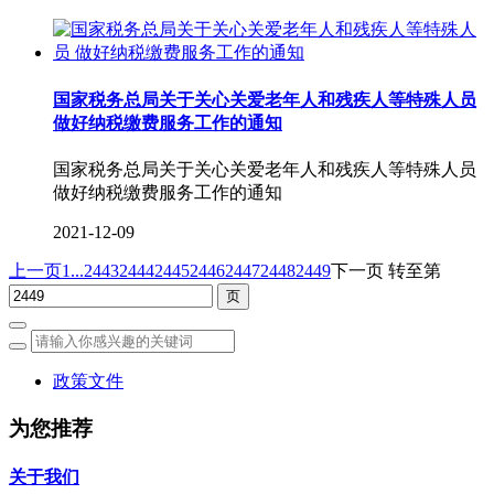
国家税务总局关于关心关爱老年人和残疾人等特殊人员
做好纳税缴费服务工作的通知
国家税务总局关于关心关爱老年人和残疾人等特殊人员
做好纳税缴费服务工作的通知
2021-12-09
上一页
1...
2443
2444
2445
2446
2447
2448
2449
下一页
转至第
政策文件
为您推荐
关于我们